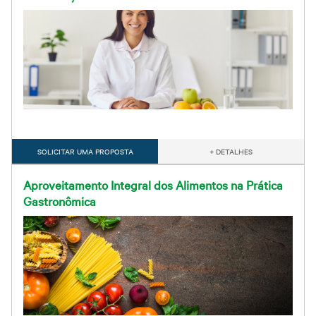
Grosso
Treinamentos
Abrir Solicitação no SAC
Cadastre-se em nossa
Newsletter
Downloads
Sesi Viva Bem
Treinamentos das
Credenciamento
Normas
Privacidade e Proteção
Regulamentadoras
Consultas e Exames
de Dados
Ocupacionais
SOLICITAR UMA PROPOSTA
+ DETALHES
Aproveitamento Integral dos Alimentos na Prática
Gastronômica