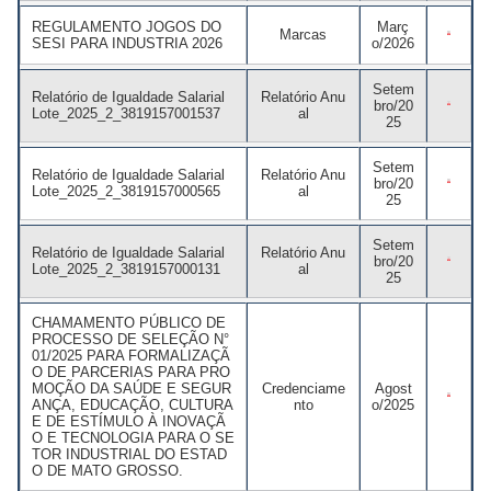
Grosso
Abrir Solicitação no SAC
Cadastre-se em nossa
REGULAMENTO JOGOS DO
Març
Marcas
Newsletter
SESI PARA INDUSTRIA 2026
o/2026
Downloads
Sesi Viva Bem
Credenciamento
Setem
Consultas e Exames
Relatório de Igualdade Salarial
Relatório Anu
bro/20
Lote_2025_2_3819157001537
al
Ocupacionais
Privacidade e Proteção
25
Treinamentos das
de Dados
Normas
Regulamentadoras
Setem
Relatório de Igualdade Salarial
Relatório Anu
bro/20
Lote_2025_2_3819157000565
al
25
Setem
Relatório de Igualdade Salarial
Relatório Anu
bro/20
Lote_2025_2_3819157000131
al
25
CHAMAMENTO PÚBLICO DE
PROCESSO DE SELEÇÃO N°
01/2025 PARA FORMALIZAÇÃ
O DE PARCERIAS PARA PRO
MOÇÃO DA SAÚDE E SEGUR
Credenciame
Agost
ANÇA, EDUCAÇÃO, CULTURA
nto
o/2025
E DE ESTÍMULO À INOVAÇÃ
O E TECNOLOGIA PARA O SE
TOR INDUSTRIAL DO ESTAD
O DE MATO GROSSO.