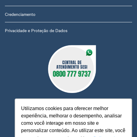
Credenciamento
Privacidade e Proteção de Dados
Utilizamos cookies para oferecer melhor
experiência, melhorar o desempenho, analisar
O Sesi MT está à sua disposição, pronto para esclarecer
como você interage em nosso site e
dúvidas, receber reclamações, sugestões e firmar parcerias,
personalizar conteúdo. Ao utilizar este site, você
visando sempre oferecer melhores serviços e atendimento.