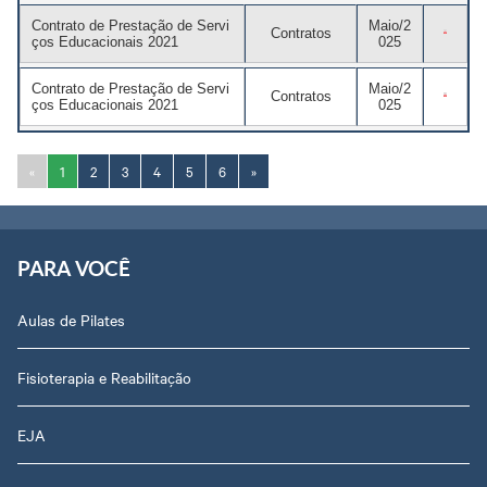
Contrato de Prestação de Servi
Maio/2
Contratos
ços Educacionais 2021
025
Contrato de Prestação de Servi
Maio/2
Contratos
ços Educacionais 2021
025
«
1
2
3
4
5
6
»
PARA VOCÊ
Aulas de Pilates
Fisioterapia e Reabilitação
EJA