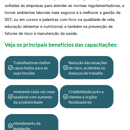
Grosso
Abrir Solicitação no SAC
voltadas às empresas para atender as normas regulamentadoras, a
Cadastre-se em nossa
Newsletter
tornar ambientes laborais mais seguros e a melhorar a gestão de
Downloads
Sesi Viva Bem
SST, ou em cursos e palestras com foco na qualidade de vida,
Credenciamento
Consultas e Exames
educação alimentar e nutricional, e também na prevenção de
Ocupacionais
Privacidade e Proteção
fatores de risco e manutenção da saúde.
Treinamentos das
de Dados
Normas
Regulamentadoras
Veja os principais benefícios das capacitações:
Trabalhadores melhor
Redução das situações
capacitados para as
de risco, acidentes ou
suas funções
doenças de trabalho
Ambiente cada vez mais
Credibilidade junto a
saudável com aumento
clientes e órgãos
da produtividade
fiscalizadores
Atendimento da
legislação