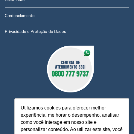
Credenciamento
Privacidade e Proteção de Dados
Utilizamos cookies para oferecer melhor
experiência, melhorar o desempenho, analisar
O Sesi MT está à sua disposição, pronto para esclarecer
como você interage em nosso site e
dúvidas, receber reclamações, sugestões e firmar parcerias,
personalizar conteúdo. Ao utilizar este site, você
visando sempre oferecer melhores serviços e atendimento.