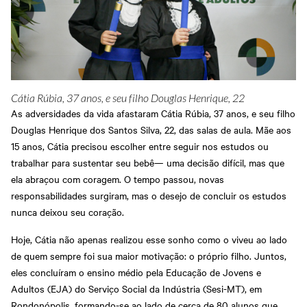
Grosso
Treinamentos
Abrir Solicitação no SAC
Cadastre-se em nossa
Newsletter
Downloads
Sesi Viva Bem
Treinamentos das
Credenciamento
Normas
Privacidade e Proteção
Regulamentadoras
Consultas e Exames
de Dados
Ocupacionais
Cátia Rúbia, 37 anos, e seu filho Douglas Henrique, 22
As adversidades da vida afastaram Cátia Rúbia, 37 anos, e seu filho
Douglas Henrique dos Santos Silva, 22, das salas de aula. Mãe aos
15 anos, Cátia precisou escolher entre seguir nos estudos ou
trabalhar para sustentar seu bebê— uma decisão difícil, mas que
ela abraçou com coragem. O tempo passou, novas
responsabilidades surgiram, mas o desejo de concluir os estudos
nunca deixou seu coração.
Hoje, Cátia não apenas realizou esse sonho como o viveu ao lado
de quem sempre foi sua maior motivação: o próprio filho. Juntos,
eles concluíram o ensino médio pela Educação de Jovens e
Adultos (EJA) do Serviço Social da Indústria (Sesi-MT), em
Rondonópolis, formando-se ao lado de cerca de 80 alunos que