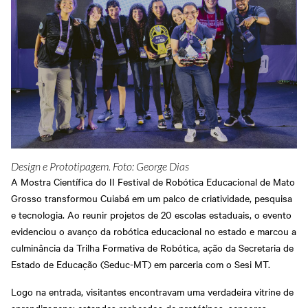
Grosso
Treinamentos
Abrir Solicitação no SAC
Cadastre-se em nossa
Newsletter
Downloads
Sesi Viva Bem
Treinamentos das
Credenciamento
Normas
Privacidade e Proteção
Regulamentadoras
Consultas e Exames
de Dados
Ocupacionais
Design e Prototipagem. Foto: George Dias
A Mostra Científica do II Festival de Robótica Educacional de Mato
Grosso transformou Cuiabá em um palco de criatividade, pesquisa
e tecnologia. Ao reunir projetos de 20 escolas estaduais, o evento
evidenciou o avanço da robótica educacional no estado e marcou a
culminância da Trilha Formativa de Robótica, ação da Secretaria de
Estado de Educação (Seduc-MT) em parceria com o Sesi MT.
Logo na entrada, visitantes encontravam uma verdadeira vitrine de