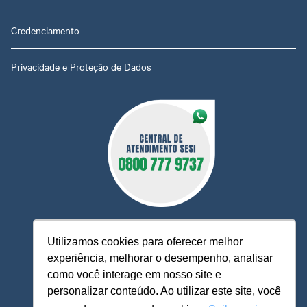
Credenciamento
Privacidade e Proteção de Dados
Utilizamos cookies para oferecer melhor
experiência, melhorar o desempenho, analisar
O Sesi MT está à sua disposição, pronto para esclarecer
como você interage em nosso site e
dúvidas, receber reclamações, sugestões e firmar parcerias,
personalizar conteúdo. Ao utilizar este site, você
visando sempre oferecer melhores serviços e atendimento.