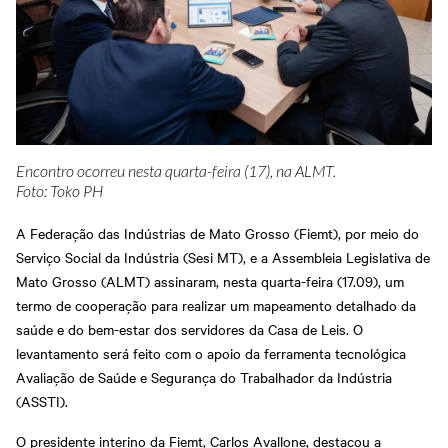
Grosso
Abrir Solicitação no SAC
Cadastre-se em nossa
Newsletter
Downloads
Sesi Viva Bem
Credenciamento
Consultas e Exames
Ocupacionais
Privacidade e Proteção
Treinamentos das
de Dados
Normas
Regulamentadoras
Encontro ocorreu nesta quarta-feira (17), na ALMT.
Foto: Toko PH
A Federação das Indústrias de Mato Grosso (Fiemt), por meio do
Serviço Social da Indústria (Sesi MT), e a Assembleia Legislativa de
Mato Grosso (ALMT) assinaram, nesta quarta-feira (17.09), um
termo de cooperação para realizar um mapeamento detalhado da
saúde e do bem-estar dos servidores da Casa de Leis. O
levantamento será feito com o apoio da ferramenta tecnológica
Avaliação de Saúde e Segurança do Trabalhador da Indústria
(ASSTI).
O presidente interino da Fiemt, Carlos Avallone, destacou a