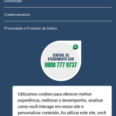
Downloads
Credenciamento
Privacidade e Proteção de Dados
Utilizamos cookies para oferecer melhor
experiência, melhorar o desempenho, analisar
O Sesi MT está à sua disposição, pronto para esclarecer
como você interage em nosso site e
dúvidas, receber reclamações, sugestões e firmar parcerias,
personalizar conteúdo. Ao utilizar este site, você
visando sempre oferecer melhores serviços e atendimento.