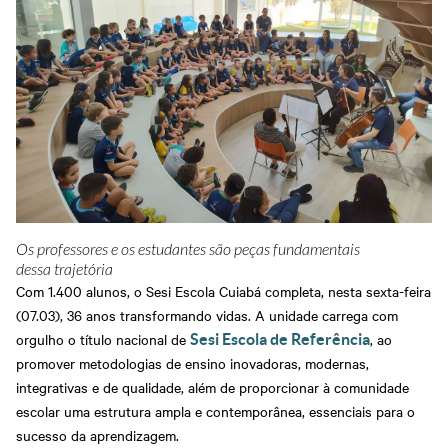
Grosso
Treinamentos
Abrir Solicitação no SAC
Cadastre-se em nossa
Newsletter
Downloads
Sesi Viva Bem
Treinamentos das
Credenciamento
Normas
Privacidade e Proteção
Regulamentadoras
Consultas e Exames
de Dados
Ocupacionais
Os professores e os estudantes são peças fundamentais
dessa trajetória
Com 1.400 alunos, o Sesi Escola Cuiabá completa, nesta sexta-feira
(07.03), 36 anos transformando vidas. A unidade carrega com
orgulho o título nacional de
, ao
Sesi Escola de Referência
promover metodologias de ensino inovadoras, modernas,
integrativas e de qualidade, além de proporcionar à comunidade
escolar uma estrutura ampla e contemporânea, essenciais para o
sucesso da aprendizagem.