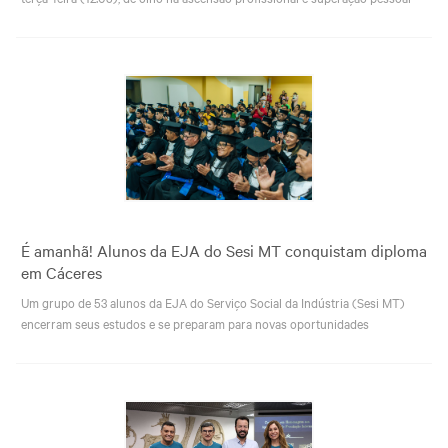
Grosso
Treinamentos
Abrir Solicitação no SAC
Cadastre-se em nossa
Newsletter
Downloads
Sesi Viva Bem
Treinamentos das
Credenciamento
Normas
Privacidade e Proteção
Regulamentadoras
Consultas e Exames
de Dados
Ocupacionais
É amanhã! Alunos da EJA do Sesi MT conquistam diploma
em Cáceres
Um grupo de 53 alunos da EJA do Serviço Social da Indústria (Sesi MT)
encerram seus estudos e se preparam para novas oportunidades