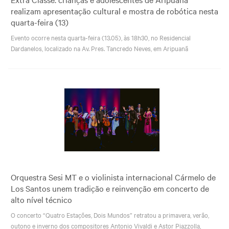
realizam apresentação cultural e mostra de robótica nesta
quarta-feira (13)
Evento ocorre nesta quarta-feira (13.05), às 18h30, no Residencial
Dardanelos, localizado na Av. Pres. Tancredo Neves, em Aripuanã
Orquestra Sesi MT e o violinista internacional Cármelo de
Los Santos unem tradição e reinvenção em concerto de
alto nível técnico
O concerto “Quatro Estações, Dois Mundos” retratou a primavera, verão,
outono e inverno dos compositores Antonio Vivaldi e Astor Piazzolla,