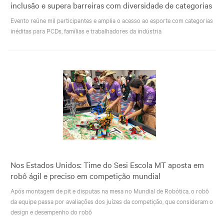
inclusão e supera barreiras com diversidade de categorias
Evento reúne mil participantes e amplia o acesso ao esporte com categorias
inéditas para PCDs, famílias e trabalhadores da indústria
Nos Estados Unidos: Time do Sesi Escola MT aposta em
robô ágil e preciso em competição mundial
Após montagem de pit e disputas na mesa no Mundial de Robótica, o robô
da equipe passa por avaliações dos juízes da competição, que consideram o
design e desempenho do robô