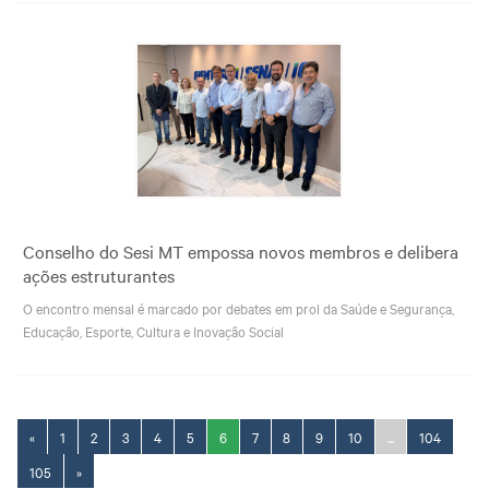
Conselho do Sesi MT empossa novos membros e delibera
ações estruturantes
O encontro mensal é marcado por debates em prol da Saúde e Segurança,
Educação, Esporte, Cultura e Inovação Social
«
1
2
3
4
5
6
7
8
9
10
...
104
105
»