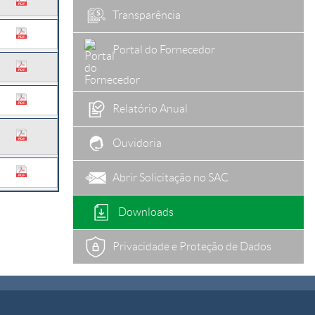
Transparência
Portal do Fornecedor
Relatório Anual
Ouvidoria
Abrir Solicitação no SAC
Downloads
Privacidade e Proteção de Dados