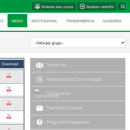
Acesse seu curso
Acesso restrito
ES
MÍDIAS
INSTITUCIONAL
TRANSPARÊNCIA
OUVIDORIA
Download
Sobre nós
Assessoria de Comunicação
Compliance
Trabalhe Conosco
Perguntas frequentes